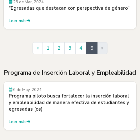
Egresados y Egresadas
25 de Mar, 2024
"Egresadas que destacan con perspectiva de género”
Leer más
Anterior
«
1
2
3
4
5
»
Programa de Inserción Laboral y Empleabilidad
Programa de Inserción Laboral y Empleabilidad
6 de May, 2024
Programa piloto busca fortalecer la inserción laboral
y empleabilidad de manera efectiva de estudiantes y
egresadas (os)
Leer más