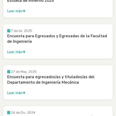
Escuela de Invierno 2025
Leer más
Convocatorias
7 de Jul, 2025
Encuesta para Egresados y Egresadas de la Facultad
de Ingeniería
Leer más
Convocatorias
27 de May, 2025
Encuesta para egresados/as y titulados/as del
Departamento de Ingeniería Mecánica
Leer más
Convocatorias
16 de Dic, 2024