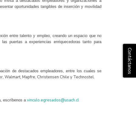
nto invita a destacados empleadores y organizaciones a
esentar oportunidades tangibles de inserción y movilidad
exión entre talento y empleo, creando un espacio que no
 las puertas a experiencias enriquecedoras tanto para
Contáctanos
ipación de destacados empleadores, entre los cuales se
er,
Walmart,
Mapfre,
Christensen Chile y Technostel.
vinculo.egresados@usach.cl
va, escríbenos a