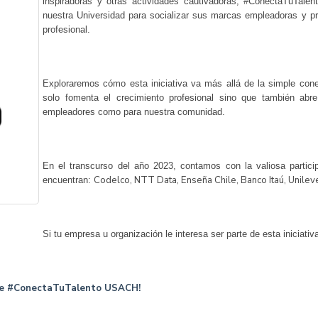
inspiradoras y otras actividades cautivadoras, #ConectaTuTale
nuestra Universidad para socializar sus marcas empleadoras y pr
profesional.
Exploraremos cómo esta iniciativa va más allá de la simple con
solo fomenta el crecimiento profesional sino que también abre
empleadores como para nuestra comunidad.
En el transcurso del año 2023, contamos con la valiosa partic
Codelco,
NTT Data,
Enseña Chile,
Banco Itaú,
Unilev
encuentran:
Si tu empresa u organización le interesa ser parte de esta iniciati
e de #ConectaTuTalento USACH!