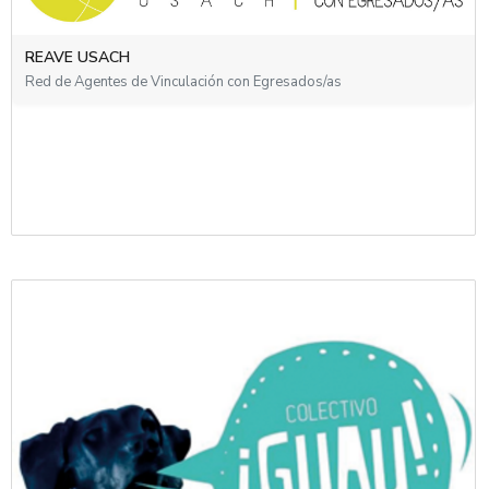
REGRAT
REAVE USACH
Red de Unidades de Egresados, Graduados y Titulados (REGRAT)
del Consorcio de Universidades del Estado de Chile
Red de Agentes de Vinculación con Egresados/as