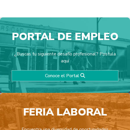
PORTAL DE EMPLEO
Fundación Networking
Organización digital, sin fines de lucro que promueve la
¿Buscas tu siguiente desafío profesional? Postula
Empleabilidad para tod@s.
aquí
Conoce el Portal
FERIA LABORAL
Encuentra una diversidad de oportunidades