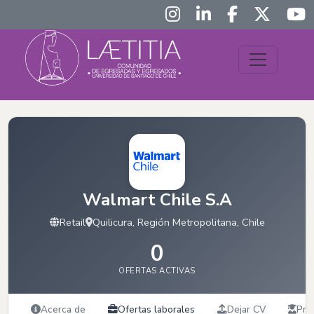
Walmart Chile S.A
Retail
Quilicura, Región Metropolitana, Chile
0
OFERTAS ACTIVAS
Acerca de
Ofertas laborales
Dejar CV
Prác