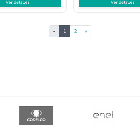
Ver detalles
Ver detalles
Siguiente
«
1
2
»