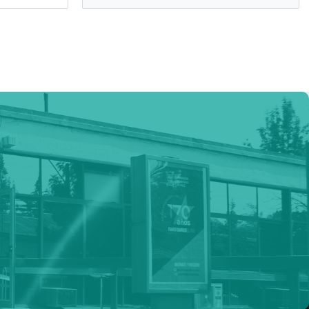
Fundación Networking
e la
Organización digital, sin fines de lucro que
promueve la Empleabilidad para tod@s.