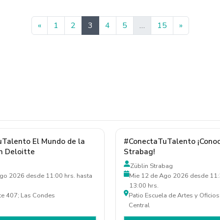
Anterior
Siguiente
«
1
2
3
4
5
…
15
»
Talento El Mundo de la
#ConectaTuTalento ¡Conoc
n Deloitte
Strabag!
Züblin Strabag
go 2026 desde 11:00 hrs. hasta
Mie 12 de Ago 2026 desde 11:3
13:00 hrs.
te 407; Las Condes
Patio Escuela de Artes y Oficios
Central