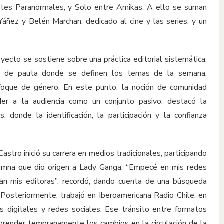
rtes Paranormales; y Solo entre Amikas. A ello se suman
ñez y Belén Marchan, dedicado al cine y las series, y un
yecto se sostiene sobre una práctica editorial sistemática.
ión de pauta donde se definen los temas de la semana,
foque de género. En este punto, la noción de comunidad
nder a la audiencia como un conjunto pasivo, destacó la
, donde la identificación, la participación y la confianza
astro inició su carrera en medios tradicionales, participando
lumna que dio origen a Lady Ganga. “Empecé en mis redes
an mis editoras”, recordó, dando cuenta de una búsqueda
Posteriormente, trabajó en Iberoamericana Radio Chile, en
s digitales y redes sociales. Ese tránsito entre formatos
prender tempranamente los cambios en la circulación de la