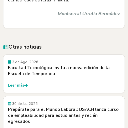
derribar esas barreras” finaliza.
Montserrat Urrutia Bermúdez
Otras noticias
Convocatorias
3 de Ago, 2026
Facultad Tecnológica invita a nueva edición de la
Escuela de Temporada
Leer más
30 de Jul, 2026
Prepárate para el Mundo Laboral: USACH lanza curso
de empleabilidad para estudiantes y recién
egresados