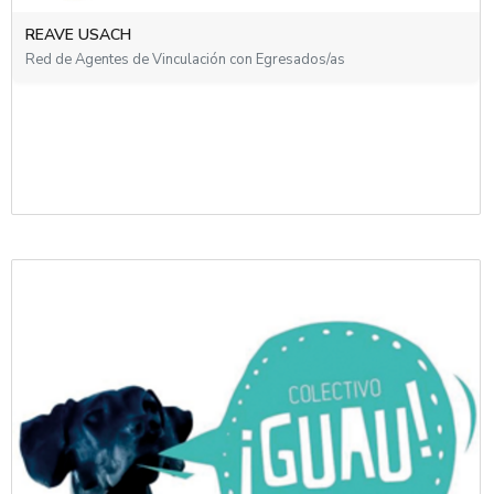
REGRAT
REAVE USACH
Red de Unidades de Egresados, Graduados y Titulados (REGRAT)
del Consorcio de Universidades del Estado de Chile
Red de Agentes de Vinculación con Egresados/as