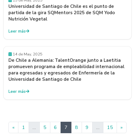
15 de May, 2025
Universidad de Santiago de Chile es el punto de
partida de la gira SQMentors 2025 de SQM Yodo
Nutrición Vegetal
Leer más
Empleadores
14 de May, 2025
De Chile a Alemania: TalentOrange junto a Laetitia
promueven programa de empleabilidad internacional
para egresadas y egresados de Enfermería de la
Universidad de Santiago de Chile
Leer más
Anterior
Sigui
«
1
…
5
6
7
8
9
…
15
»