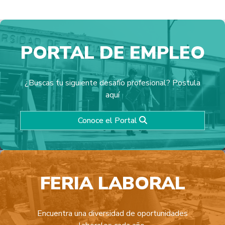
PORTAL DE EMPLEO
Fundación Networking
Organización digital, sin fines de lucro que promueve la
¿Buscas tu siguiente desafío profesional? Postula
Empleabilidad para tod@s.
aquí
Conoce el Portal
FERIA LABORAL
Encuentra una diversidad de oportunidades