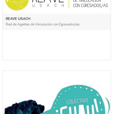
REGRAT
REAVE USACH
Red de Unidades de Egresados, Graduados y Titulados (REGRAT)
del Consorcio de Universidades del Estado de Chile
Red de Agentes de Vinculación con Egresados/as