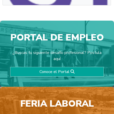
PORTAL DE EMPLEO
Fundación Networking
Organización digital, sin fines de lucro que promueve la
¿Buscas tu siguiente desafío profesional? Postula
Empleabilidad para tod@s.
aquí
Conoce el Portal
FERIA LABORAL